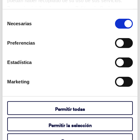
puedan haber recopilado de su uso de sus servicios.
Para más detalles, lea nuestra Política de Cookies.
Why Are Album Cover Images Not
Appearing in Communicator 5's Music
Selección
Necesarias
Player Pageset?
de
consentimiento
agosto 03, 2026
Preferencias
Ver artículo completo
Estadística
How to Activate Your Acapela My-Own-
Marketing
Voice
julio 14, 2026
Permitir todas
Ver artículo completo
Permitir la selección
Here's how to find the Tobii Dynavox