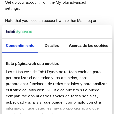
Set up your account from the MyTobii advanced
settings.
Note that you need an account with either Msn, Icq or
Aim prior to setting up the account to work with the
MyTobii chat application.
Consentimiento
Detalles
Acerca de las cookies
Esta página web usa cookies
Los sitios web de Tobii Dynavox utilizan cookies para
Artículos recientes
personalizar el contenido y los anuncios, para
proporcionar funciones de redes sociales y para analizar
el tráfico del sitio web. Su uso de nuestro sitio puede
compartirse con nuestros socios de redes sociales,
También en Artículos de apoyo
publicidad y análisis, que pueden combinarlo con otra
información que usted les haya proporcionado o que