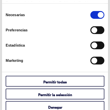
Para más detalles, lea nuestra Política de Cookies.
Appearing in Communicator 5's Music
Selección
Player Pageset?
Necesarias
de
consentimiento
agosto 03, 2026
Ver artículo completo
Preferencias
Estadística
How to Activate Your Acapela My-Own-
Voice
Marketing
julio 14, 2026
Ver artículo completo
Permitir todas
Permitir la selección
Here's how to find the Tobii Dynavox
device serial number.
Denegar