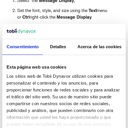
Select the
,
Message Display
Set the font, style, and size using the
menu
Text
or
right-click the
Ctrl
Message Display
Choose the option you need.
Consentimiento
Detalles
Acerca de las cookies
Esta página web usa cookies
Los sitios web de Tobii Dynavox utilizan cookies para
Artículos recientes
personalizar el contenido y los anuncios, para
proporcionar funciones de redes sociales y para analizar
el tráfico del sitio web. Su uso de nuestro sitio puede
compartirse con nuestros socios de redes sociales,
También en Artículos de apoyo
publicidad y análisis, que pueden combinarlo con otra
información que usted les haya proporcionado o que
puedan haber recopilado de su uso de sus servicios.
Why Are Album Cover Images Not