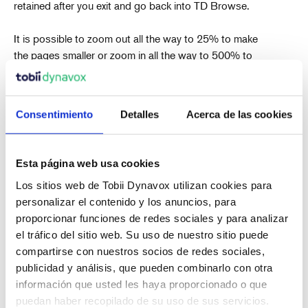
retained after you exit and go back into TD Browse.
It is possible to zoom out all the way to 25% to make
the pages smaller or zoom in all the way to 500% to
make the pages larger.
Consentimiento
Detalles
Acerca de las cookies
Esta página web usa cookies
Los sitios web de Tobii Dynavox utilizan cookies para
Artículos recientes
personalizar el contenido y los anuncios, para
proporcionar funciones de redes sociales y para analizar
el tráfico del sitio web. Su uso de nuestro sitio puede
compartirse con nuestros socios de redes sociales,
También en Artículos de apoyo
publicidad y análisis, que pueden combinarlo con otra
información que usted les haya proporcionado o que
puedan haber recopilado de su uso de sus servicios.