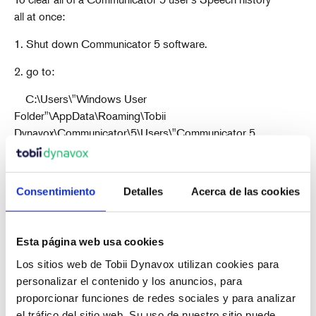
all at once:
1. Shut down Communicator 5 software.
2. go to:
C:\Users\"Windows User
Folder"\AppData\Roaming\Tobii
Dynavox\Communicator\5\Users\"Communicator 5
User Folder"\Phrases
3. Delete the file "Speech History.phr"
Consentimiento
Detalles
Acerca de las cookies
4. Re-launch Communicator 5 and verify My Phrases
Speech History is now clear.
Esta página web usa cookies
Los sitios web de Tobii Dynavox utilizan cookies para
personalizar el contenido y los anuncios, para
proporcionar funciones de redes sociales y para analizar
el tráfico del sitio web. Su uso de nuestro sitio puede