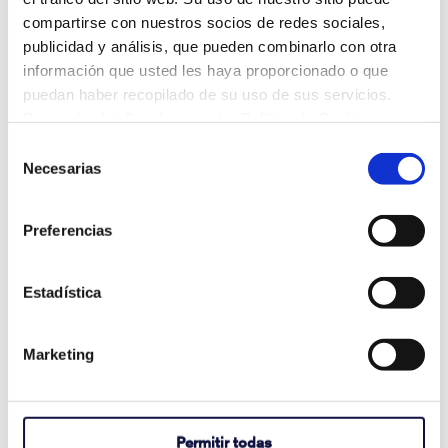
compartirse con nuestros socios de redes sociales,
Artículos recientes
publicidad y análisis, que pueden combinarlo con otra
información que usted les haya proporcionado o que
puedan haber recopilado de su uso de sus servicios.
Para más detalles, lea nuestra Política de Cookies.
También en Artículos de apoyo
Selección
Necesarias
de
consentimiento
Why Are Album Cover Images Not
Preferencias
Appearing in Communicator 5's Music
Player Pageset?
Estadística
agosto 03, 2026
Ver artículo completo
Marketing
How to Activate Your Acapela My-Own-
Permitir todas